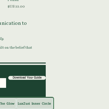
السعر
munication to
lly.
lt on the belief that
Download Your Guide
The Glow
LuxZuri Inner Circle