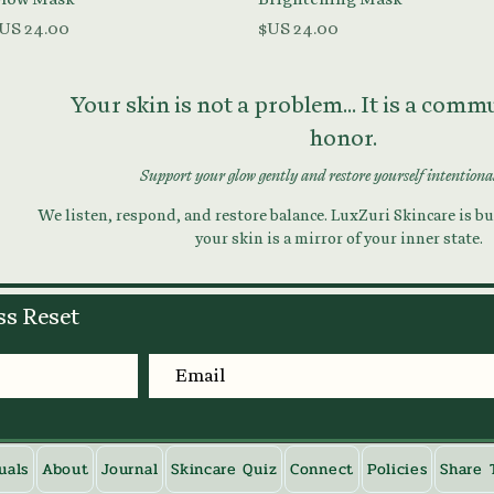
السعر
السعر
Your skin is not a problem... It is a com
honor.
Support your glow gently and restore yourself intentiona
We listen, respond, and restore balance. LuxZuri Skincare is bui
your skin is a mirror of your inner state.
ss Reset
uals
About
Journal
Skincare Quiz
Connect
Policies
Share 