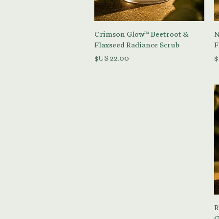
العرض السريع
Crimson Glow™ Beetroot &
N
Flaxseed Radiance Scrub
F
السعر
R
G