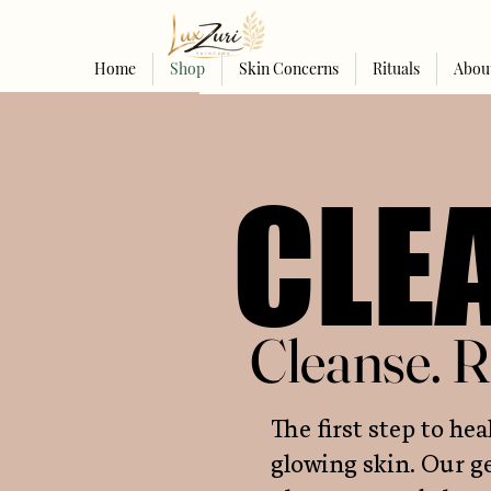
Home
Shop
Skin Concerns
Rituals
Abou
CLE
CLE
Cleanse. R
Cleanse. R
The first step to hea
glowing skin. Our ge