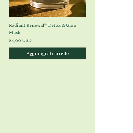
Radiant Renewal™ Detox & Glow
Mask
Prezzo
24,00 USD
Aggiungi al carrello