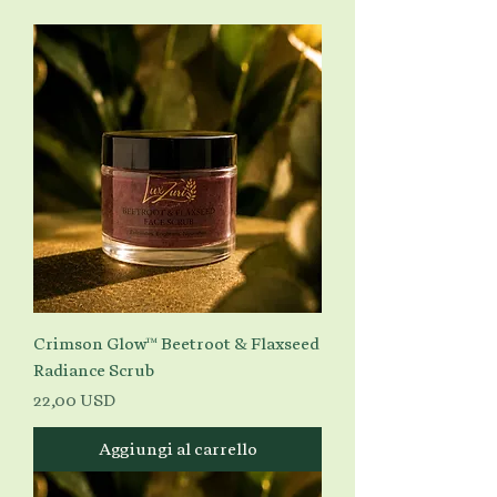
Crimson Glow™ Beetroot & Flaxseed
Radiance Scrub
Prezzo
22,00 USD
Aggiungi al carrello