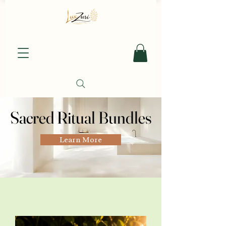
Sacred Ritual Bundles
Sacred Ritual Bundles
Learn More