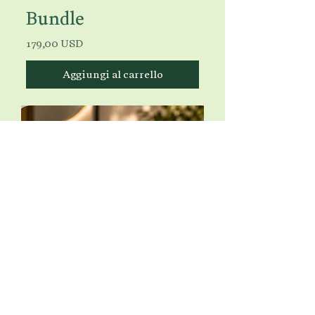
Bundle
Prezzo
179,00 USD
Aggiungi al carrello
Luminous